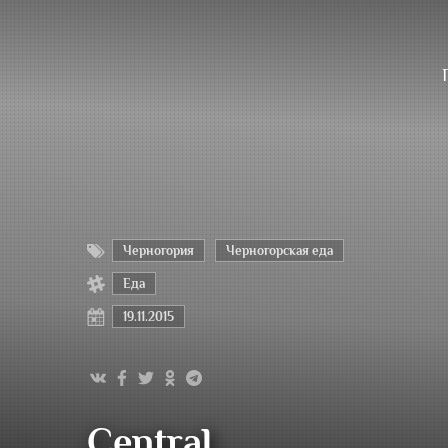
Черногория
Черногорская еда
Еда
19.11.2015
Central