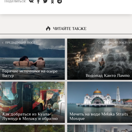
Поделиться:
ЧИТАЙТЕ ТАКЖЕ
ПРЕДЫДУЩИЙ ПОСТ
СЛЕДУЮЩИЙ ПОСТ
Горячие источники на озере
Батур
Водопад Канто Лампо
Как добраться из Куала-
Мечеть на воде Melaka Straits
Лумпур в Мелаку и обратно
Mosque