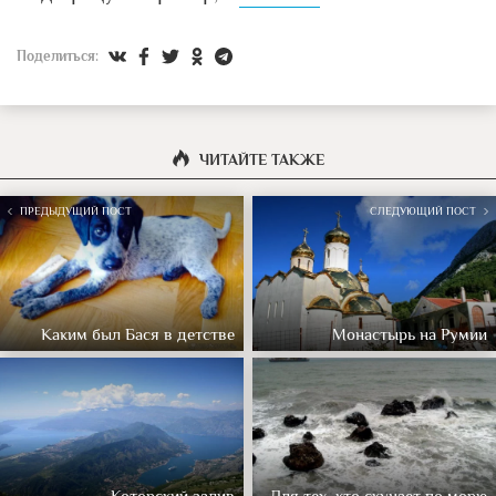
Поделиться:
ЧИТАЙТЕ ТАКЖЕ
ПРЕДЫДУЩИЙ ПОСТ
СЛЕДУЮЩИЙ ПОСТ
Каким был Бася в детстве
Монастырь на Румии
Которский залив
Для тех, кто скучает по морю