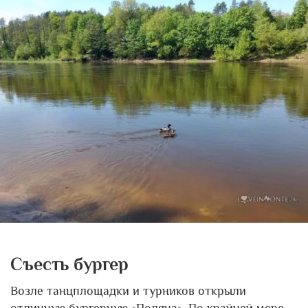
Съесть бургер
Возле танцплощадки и турников открыли
отличную бургерную «Поляна». По крайней мере,