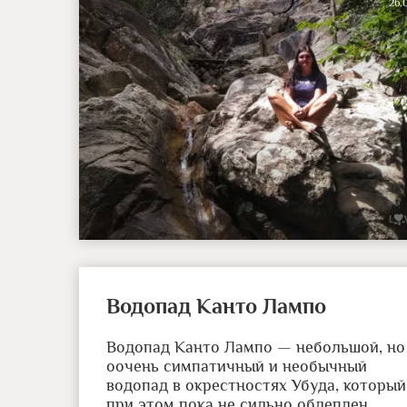
26.
Водопад Канто Лампо
Водопад Канто Лампо — небольшой, но
оочень симпатичный и необычный
водопад в окрестностях Убуда, который
при этом пока не сильно облеплен