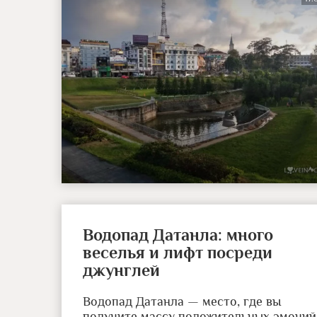
Водопад Датанла: много
веселья и лифт посреди
джунглей
Водопад Датанла — место, где вы
получите массу положительных эмоций