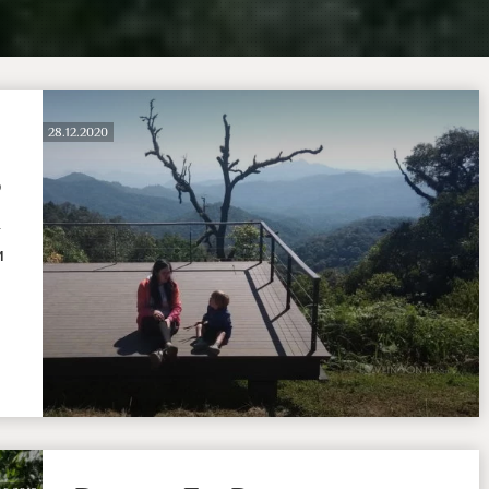
28.12.2020
о
я
и