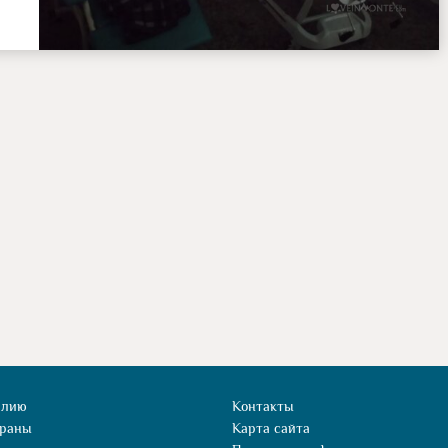
илию
Контакты
траны
Карта сайта