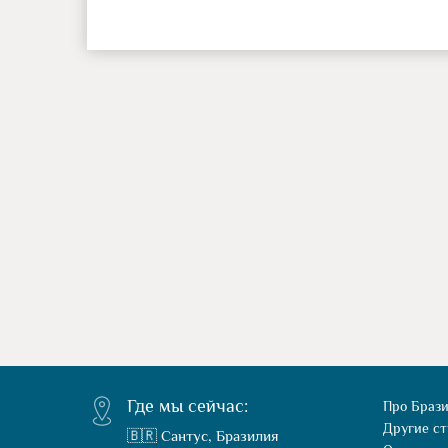
Где мы сейчас:
Про Браз
Другие с
🇧🇷 Сантус, Бразилия