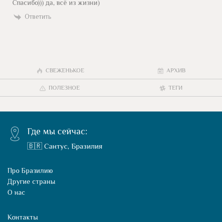
Спасибо))) да, всё из жизни)
Ответить
СВЕЖЕНЬКОЕ
АРХИВ
ПОЛЕЗНОЕ
ТЕГИ
Где мы сейчас:
🇧🇷 Сантус, Бразилия
Про Бразилию
Другие страны
О нас
Контакты