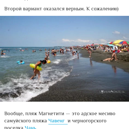
Второй вариант оказался верным. К сожалению)
Вообще, пляж Магнетити — это адское месиво
самуйского пляжа
Чавенг
и черногорского
поселка
Чань
.