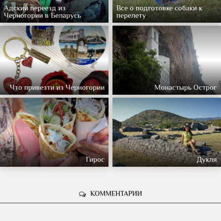
Адский переезд из
Все о подготовке собаки к
Черногории в Беларусь
перелету
Что привезти из Черногории
Монастырь Острог
Гирос
Дукля
КОММЕНТАРИИ