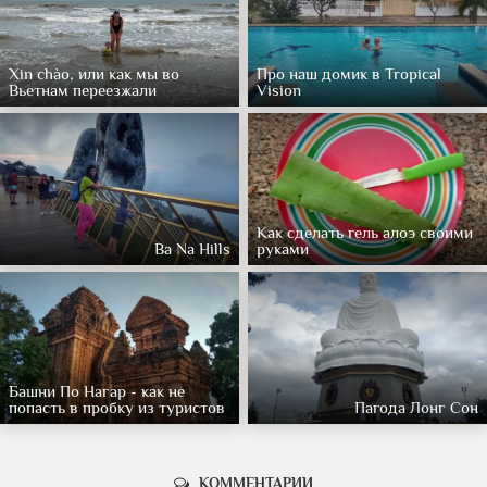
Xin chào, или как мы во
Про наш домик в Tropical
Вьетнам переезжали
Vision
Как сделать гель алоэ своими
Ba Na Hills
руками
Башни По Нагар - как не
попасть в пробку из туристов
Пагода Лонг Сон
КОММЕНТАРИИ